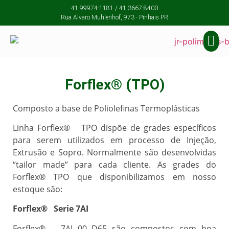
41 99974-1181 / 41 3667-8400
Rua Alvaro Muhlenhof, 973 - Pinhais PR
Forflex® (TPO)
Composto a base de Poliolefinas Termoplásticas
Linha Forflex® TPO dispõe de grades específicos
para serem utilizados em processo de Injeção,
Extrusão e Sopro. Normalmente são desenvolvidas
“tailor made” para cada cliente. As grades do
Forflex® TPO que disponibilizamos em nosso
estoque são:
Forflex® Serie 7AI
Forflex® 7AI 00 D65 são compostos com boa