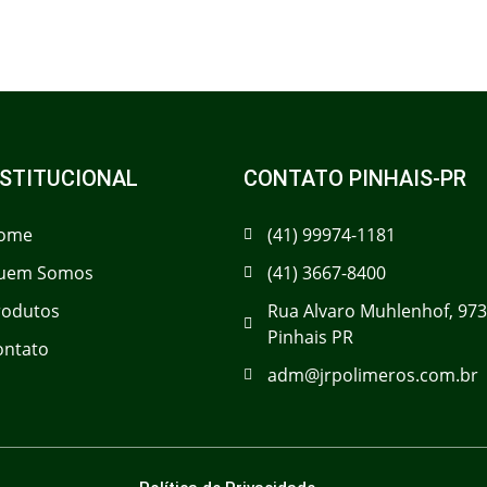
NSTITUCIONAL
CONTATO PINHAIS-PR
ome
(41) 99974-1181
uem Somos
(41) 3667-8400
rodutos
Rua Alvaro Muhlenhof, 973
Pinhais PR
ontato
adm@jrpolimeros.com.br