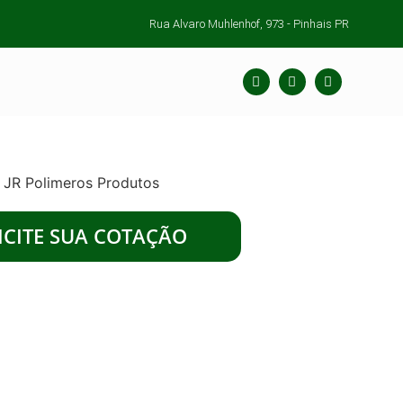
Rua Alvaro Muhlenhof, 973 - Pinhais PR
ICITE SUA COTAÇÃO