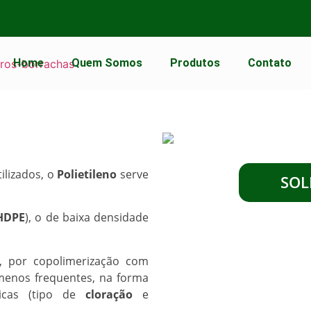
Home
Quem Somos
Produtos
Contato
ilizados, o
Polietileno
serve
SOL
HDPE
), o de baixa densidade
s, por copolimerização com
enos frequentes, na forma
micas (tipo de
cloração
e