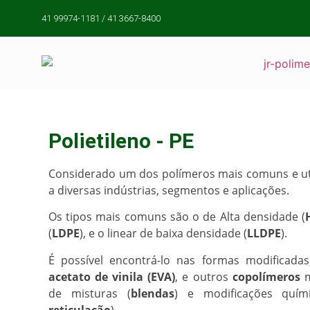
41 99974-1181 / 41 3667-8400
Polietileno - PE
Considerado um dos polímeros mais comuns e ut
a diversas indústrias, segmentos e aplicações.
Os tipos mais comuns são o de Alta densidade (
(
LDPE
), e o linear de baixa densidade (
LLDPE
).
É possível encontrá-lo nas formas modificada
acetato de vinila (EVA)
, e outros
copolímeros
m
de misturas (
blendas
) e modificações quí
reticulação
).